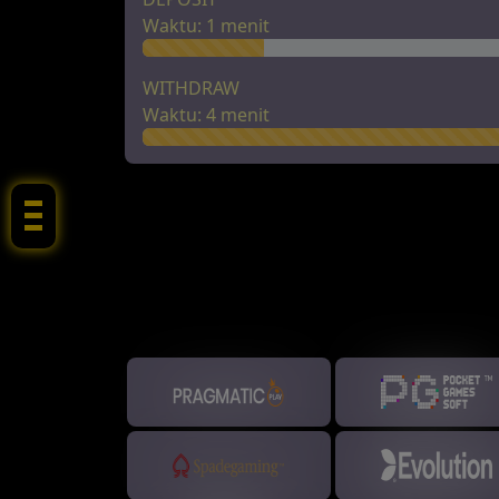
Waktu: 1 menit
WITHDRAW
Waktu: 4 menit