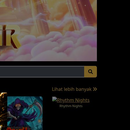
Lihat lebih banyak
Rhythm Nights