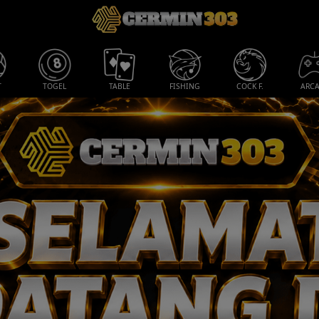
T
TOGEL
TABLE
FISHING
COCK F.
ARC