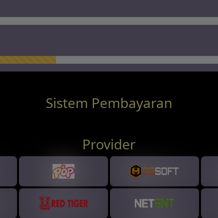
Sistem Pembayaran
Provider