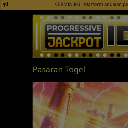
CERMIN303 - Platform andalan pemain lokal dengan sistem
Pasaran Togel