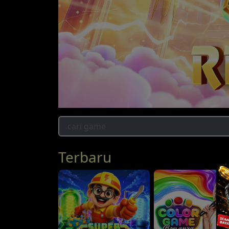
Terbaru