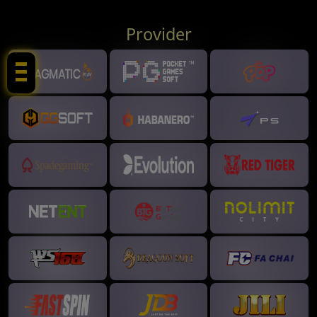
Provider