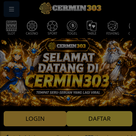
SLOT
CASINO
SPORT
TOGEL
TABLE
FISHING
COCK
LOGIN
DAFTAR