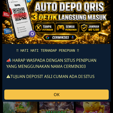
24D Spin
Mahjong Ways 2
Gates of Olympus 1000
📣 HARAP WASPADA DENGAN SITUS PENIPUAN
YANG MENGGUNAKAN NAMA CERMIN303
⚠️TUJUAN DEPOSIT ASLI CUMAN ADA DI SITUS
Treasures of Aztec
Gates of Olympus Super
Mahjong Wins Triple Pot
Scatter
OK